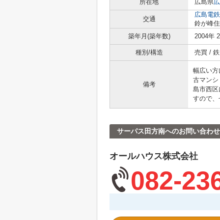
所在地
広島県
広
広島電鉄
交通
鈴が峰住
築年月(築年数)
2004年 
種別/構造
売買 /
幅広い方
古マンシ
備考
島市西区
すので、
サーパス田方南へのお問い合わせ
オールハウス株式会社
082-23