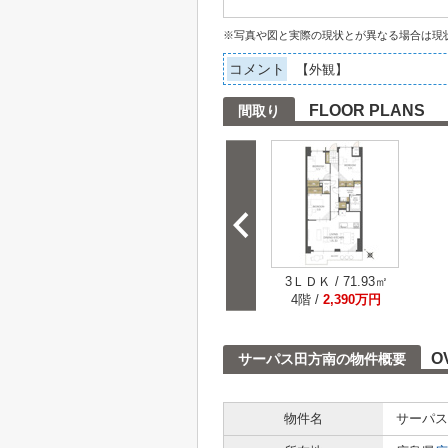
※写真や図と実際の現状とが異なる場合は現
コメント
【外観】
FLOOR PLANS
間取り
3ＬＤＫ / 71.93㎡
4階 /
2,390万円
O
サーパス田方南の物件概要
物件名
サーパス