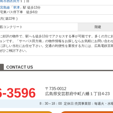
島市西区
田方
１丁目
宮島線
「
草津
」駅 徒歩13分
宅東バス停下車 徒歩6分
2月( 築22年 )
 鉄筋コンクリート
階建
に好評の物件で、駅へも徒歩13分でアクセスする事が可能です。多くの方に
ョンです。「サーパス田方南」の物件情報をお探しならお気軽にお問い合わ
に詳しい当社にお任せ下さい。交通の利便性を重視する方には、広島電鉄宮
ぜひご検討下さい。
CONTACT US
6-3596
〒735-0012
広島県安芸郡府中町八幡１丁目4-23
8：30～18：00 定休日:売買事業部：毎週火