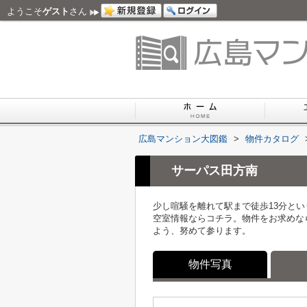
ようこそ
ゲスト
さん
広島マンション大図鑑
>
物件カタログ
サーパス田方南
少し喧騒を離れて駅まで徒歩13分と
空室情報ならコチラ。物件をお求めな
よう、努めて参ります。
物件写真