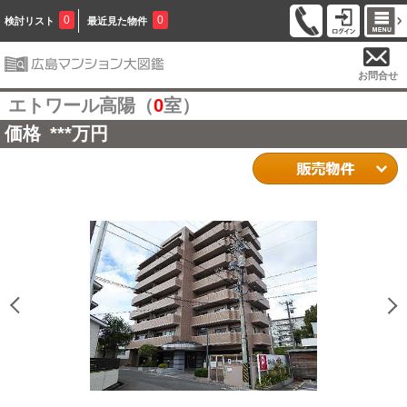
0
0
検討リスト
最近見た物件
お問合せ
エトワール高陽（
0
室）
価格
***
万円