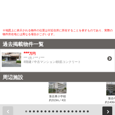
※地図上に表示される物件の位置は付近住所に所在することを表すものであり、実際の
物件所在地とは異なる場合がございます。
過去掲載物件一覧
***
万円
*** /月 / *** / ***
8階建 / 中古マンション/鉄筋コンクリート
周辺施設
落合東小学校
落合
約313m／4分
約1406
前