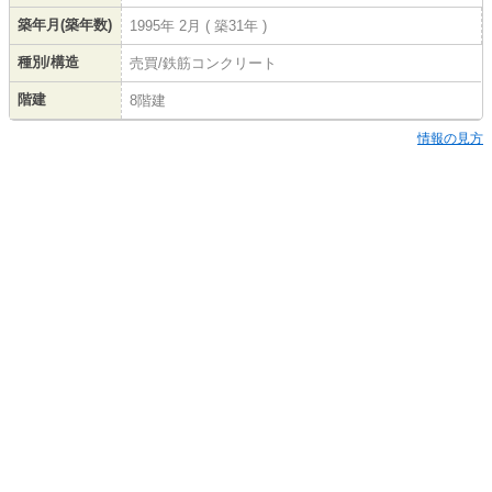
築年月(築年数)
1995年 2月 ( 築31年 )
種別/構造
売買/鉄筋コンクリート
階建
8階建
情報の見方