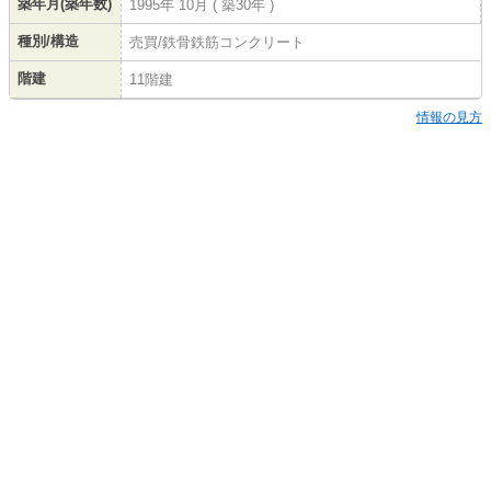
築年月(築年数)
1995年 10月 ( 築30年 )
種別/構造
売買/鉄骨鉄筋コンクリート
階建
11階建
情報の見方