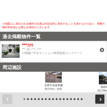
※地図上に表示される物件の位置は付近住所に所在することを表すものであり、実際の
物件所在地とは異なる場合がございます。
過去掲載物件一覧
***
万円
*** /月 / *** / ***
11階建 / 中古マンション/鉄骨鉄筋コンクリート
周辺施設
矢野中央保育園
海田
約737m／10分
約1786
前