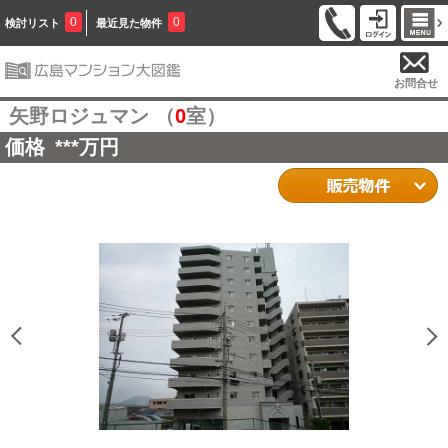
0
0
検討リスト
最近見た物件
お問合せ
矢野ロジュマン （
0
室）
価格
***
万円