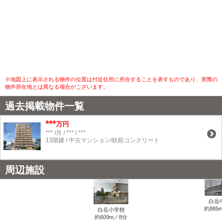
※地図上に表示される物件の位置は付近住所に所在することを表すものであり、実際の
物件所在地とは異なる場合がございます。
過去掲載物件一覧
***
万円
*** /月 / *** / ***
13階建 / 中古マンション/鉄筋コンクリート
周辺施設
白岳
約885
白岳小学校
約609m／8分