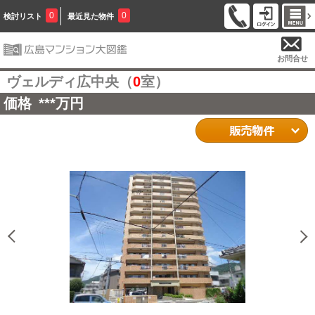
0
0
検討リスト
最近見た物件
お問合せ
ヴェルディ広中央（
0
室）
価格
***
万円