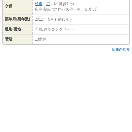
呉線
「
広
」駅 徒歩12分
交通
広商店街バス停バス停下車 徒歩3分
築年月(築年数)
2011年 5月 ( 築15年 )
種別/構造
売買/鉄筋コンクリート
階建
13階建
情報の見方