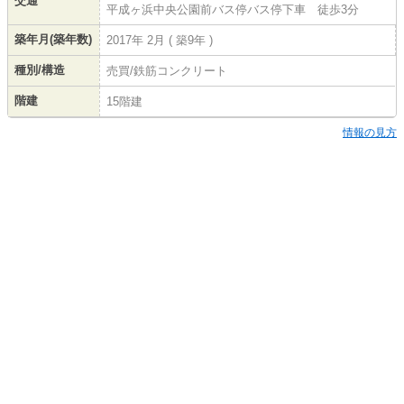
交通
平成ヶ浜中央公園前バス停バス停下車 徒歩3分
築年月(築年数)
2017年 2月 ( 築9年 )
種別/構造
売買/鉄筋コンクリート
階建
15階建
情報の見方