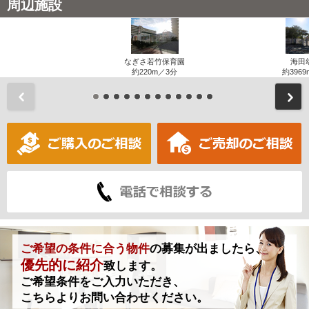
周辺施設
なぎさ若竹保育園
海田
約220m／3分
約3969
前
ご希望の条件に合う物件
の募集が出ましたら、
優先的に紹介
致します。
ご希望条件をご入力いただき、
こちらよりお問い合わせください。