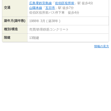
広島電鉄宮島線
「
佐伯区役所前
」駅 徒歩4分
交通
山陽本線
「
五日市
」駅 徒歩7分
佐伯区役所前バス停下車 徒歩4分
築年月(築年数)
1988年 3月 ( 築38年 )
種別/構造
売買/鉄骨鉄筋コンクリート
階建
13階建
情報の見方