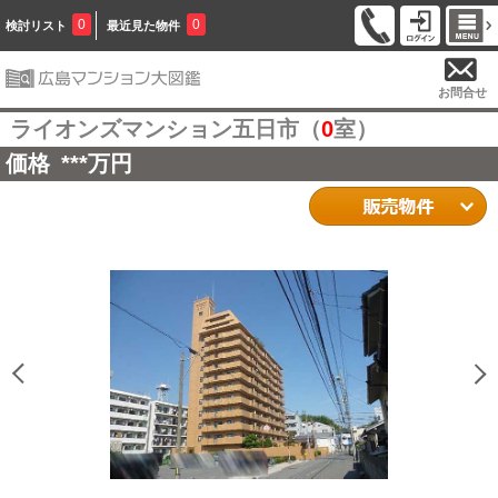
0
0
検討リスト
最近見た物件
お問合せ
ライオンズマンション五日市（
0
室）
価格
***
万円