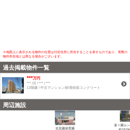
※地図上に表示される物件の位置は付近住所に所在することを表すものであり、実際の
物件所在地とは異なる場合がございます。
過去掲載物件一覧
***
万円
*** /月 / *** / ***
13階建 / 中古マンション/鉄骨鉄筋コンクリート
周辺施設
楽々園ルン
吉見園保育園
約1619