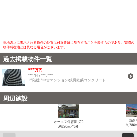
※地図上に表示される物件の位置は付近住所に所在することを表すものであり、実際の
物件所在地とは異なる場合がございます。
過去掲載物件一覧
***
万円
*** /月 / *** / ***
15階建 / 中古マンション/鉄骨鉄筋コンクリート
周辺施設
西条
オーエヌ保育園 第2
約786
約220m／3分