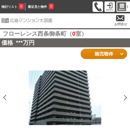
0
0
検討リスト
最近見た物件
お問合せ
フローレンス西条御条町（
0
室）
価格
***
万円