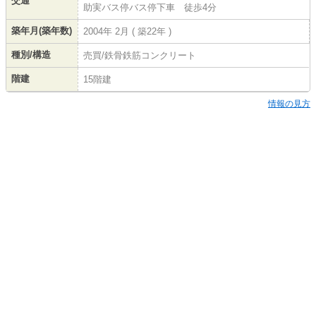
交通
助実バス停バス停下車 徒歩4分
築年月(築年数)
2004年 2月 ( 築22年 )
種別/構造
売買/鉄骨鉄筋コンクリート
階建
15階建
情報の見方