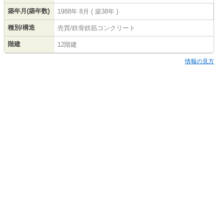
築年月(築年数)
1988年 8月 ( 築38年 )
種別/構造
売買/鉄骨鉄筋コンクリート
階建
12階建
情報の見方