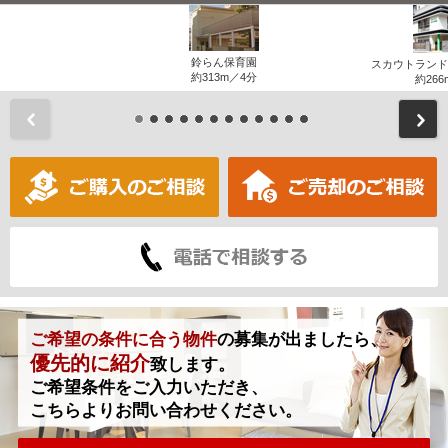
鈴らん保育園
スカウトランド
約313m／4分
約266
前
ご希望の条件に合う物件
の募集が出ましたら、
優先的に紹介
致します。
ご希望条件をご入力いただき、
こちらよりお問い合わせください。