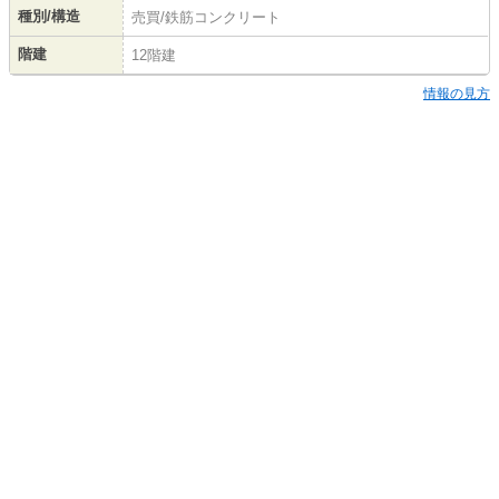
種別/構造
売買/鉄筋コンクリート
階建
12階建
情報の見方