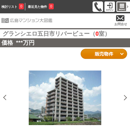
0
0
検討リスト
最近見た物件
お問合せ
グランシエロ五日市リバービュー（
0
室）
価格
***
万円