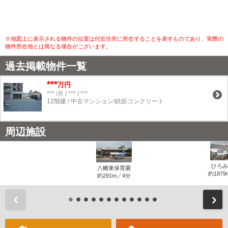
※地図上に表示される物件の位置は付近住所に所在することを表すものであり、実際の
物件所在地とは異なる場合がございます。
過去掲載物件一覧
***
万円
*** /月 / *** / ***
12階建 / 中古マンション/鉄筋コンクリート
周辺施設
ひろみ
八幡東保育園
約1879
約291m／4分
前