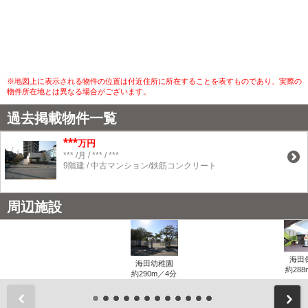
※地図上に表示される物件の位置は付近住所に所在することを表すものであり、実際の
物件所在地とは異なる場合がございます。
過去掲載物件一覧
***
万円
*** /月 / *** / ***
9階建 / 中古マンション/鉄筋コンクリート
周辺施設
海田
海田幼稚園
約288
約290m／4分
前