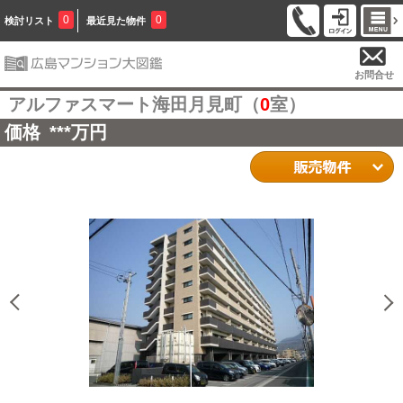
0
0
検討リスト
最近見た物件
お問合せ
アルファスマート海田月見町（
0
室）
価格
***
万円