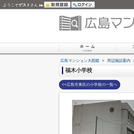
ようこそ
ゲスト
さん
広島マンション大図鑑
>
周辺施設案内
福木小学校
<<広島市東区の小学校の一覧へ