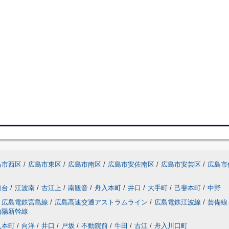
島市西区
/
広島市東区
/
広島市南区
/
広島市安佐南区
/
広島市安芸区
/
広島市
口台
/
江波南
/
古江上
/
南観音
/
舟入本町
/
井口
/
大手町
/
己斐本町
/
中野
広島電鉄宮島線
/
広島高速交通アストラムライン
/
広島電鉄江波線
/
芸備線
山陽新幹線
入本町
/
向洋
/
井口
/
戸坂
/
不動院前
/
牛田
/
古江
/
舟入川口町