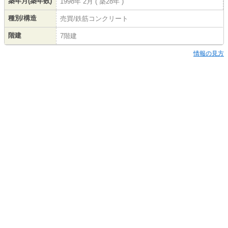
築年月(築年数)
1998年 2月 ( 築28年 )
種別/構造
売買/鉄筋コンクリート
階建
7階建
情報の見方