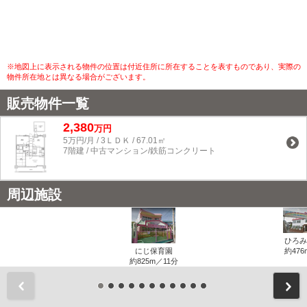
※地図上に表示される物件の位置は付近住所に所在することを表すものであり、実際の
物件所在地とは異なる場合がございます。
販売物件一覧
2,380
万円
5万円/月 / 3ＬＤＫ / 67.01㎡
7階建 / 中古マンション/鉄筋コンクリート
周辺施設
ひろみ
にじ保育園
約476
約825m／11分
前