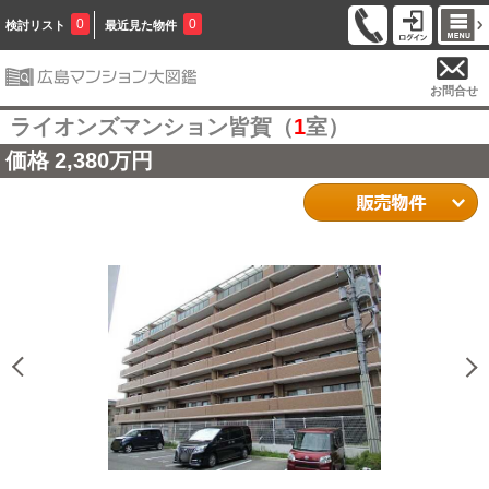
0
0
検討リスト
最近見た物件
お問合せ
ライオンズマンション皆賀（
1
室）
価格
2,380万円