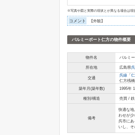
※写真や図と実際の現状とが異なる場合は現
コメント
【外観】
バルミーポート仁方の物件概要
物件名
バルミー
所在地
広島県
呉
呉線
「
仁
交通
仁方桟橋
築年月(築年数)
1995年 
種別/構造
売買 /
快適な地
わせが少
備考
呉市にあ
いし、そ