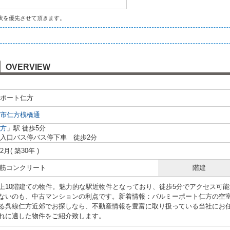
状を優先させて頂きます。
OVERVIEW
ポート仁方
市
仁方桟橋通
方
」駅 徒歩5分
入口バス停バス停下車 徒歩2分
12月( 築30年 )
 鉄筋コンクリート
階建
上10階建ての物件。魅力的な駅近物件となっており、徒歩5分でアクセス可
ないのも、中古マンションの利点です。新着情報：バルミーポート仁方の空
る呉線仁方近郊でお探しなら、不動産情報を豊富に取り扱っている当社にお
れに適した物件をご紹介致します。