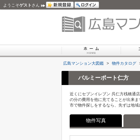
ようこそ
ゲスト
さん
広島マンション大図鑑
>
物件カタログ
バルミーポート仁方
近くにセブンイレブン 呉仁方桟橋通店
の分の費用を他に充てることが出来ま
市で物件探しをするなら、先ずは地域
物件写真