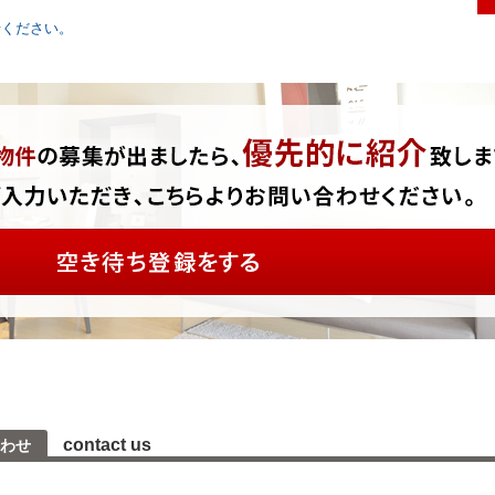
円
***
***
***
せください。
contact us
わせ