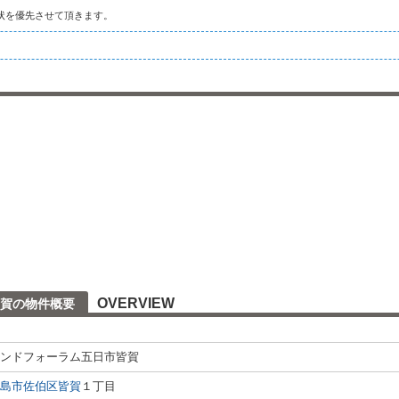
状を優先させて頂きます。
OVERVIEW
賀の物件概要
ンドフォーラム五日市皆賀
島市佐伯区
皆賀
１丁目