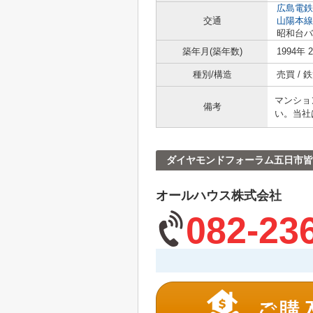
広島電鉄
交通
山陽本線
昭和台バ
築年月(築年数)
1994年 
種別/構造
売買 /
マンショ
備考
い。当社
ダイヤモンドフォーラム五日市皆
オールハウス株式会社
082-23