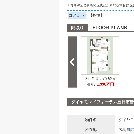
※写真や図と実際の現状とが異なる場合は現
コメント
【外観】
FLOOR PLANS
間取り
3ＬＤＫ / 70.52㎡
4階 /
1,990万円
ダイヤモンドフォーラム五日市皆
物件名
ダイヤモ
所在地
広島県
広