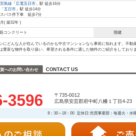
宮島線
「
広電五日市
」駅 徒歩16分
「
五日市
」駅 徒歩14分
スバス停下車 徒歩7分
2月( 築32年 )
 鉄筋コンクリート
階建
ンにどんな人が住んでいるのかも中古マンションなら事前に知れます。不動
は豊富な物件を取り扱い、希望される条件に適した物件のご紹介をしており
CONTACT US
賀へのお問い合わせ
6-3596
〒735-0012
広島県安芸郡府中町八幡１丁目4-23
8：30～18：00 定休日:売買事業部：毎週火