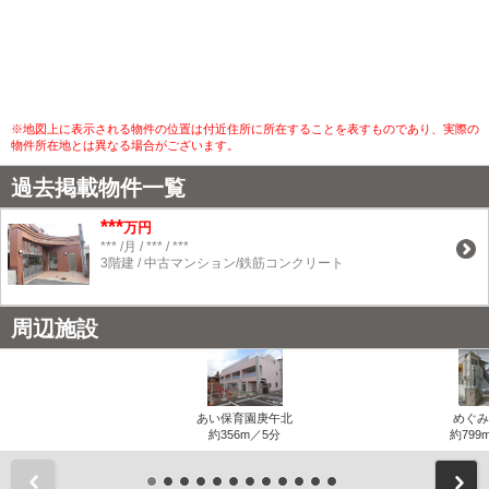
※地図上に表示される物件の位置は付近住所に所在することを表すものであり、実際の
物件所在地とは異なる場合がございます。
過去掲載物件一覧
***
万円
*** /月 / *** / ***
3階建 / 中古マンション/鉄筋コンクリート
周辺施設
あい保育園庚午北
めぐみ
約356m／5分
約799
前