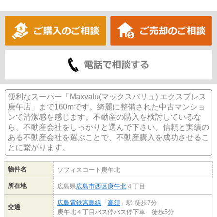
便利なスーパー「Maxvalu(マックスバリュ) エクスプレス
庚午店」まで160mです。綺麗に整備された中古マンショ
ンで清潔感を感じます。不動産の購入を検討しているな
ら、不動産会社をしっかりと選んで下さい。信頼と実績の
ある不動産会社を選ぶことで、不動産購入を成功させるこ
とに繋がります。
物件名
ソフィスコート庚午北
所在地
広島県
広島市西区
庚午北
４丁目
広島電鉄宮島線
「
高須
」駅 徒歩7分
交通
庚午北４丁目バス停バス停下車 徒歩5分