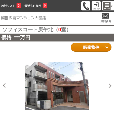
0
0
検討リスト
最近見た物件
お問合せ
ソフィスコート庚午北（
0
室）
価格
***
万円