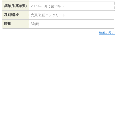
築年月(築年数)
2005年 5月 ( 築21年 )
種別/構造
売買/鉄筋コンクリート
階建
3階建
情報の見方