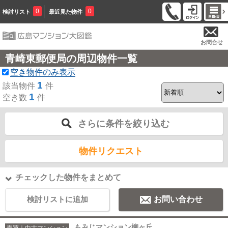
0
0
検討リスト
最近見た物件
お問合せ
青崎東郵便局の周辺物件一覧
空き物件のみ表示
1
該当物件
件
1
空き数
件
さらに条件を絞り込む
物件リクエスト
チェックした物件をまとめて
検討リストに追加
お問い合わせ
もみじマンション柳ヶ丘
売買｜中古マンション