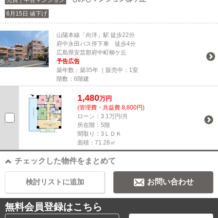
6月15日 値下げ
山陽本線「向洋」駅 徒歩22分
府中永田バス停下車 徒歩4分
広島県安芸郡府中町柳ケ丘
予告広告
築年数：築35年 ｜販売中：
1室
階数：6階建
1,480
万円
(管理費・共益費 8,800円)
ローン：3.1万円/月
所在階：5階
間取り：3ＬＤＫ
面積：71.28㎡
チェックした物件をまとめて
検討リストに追加
お問い合わせ
無料会員登録はこちら