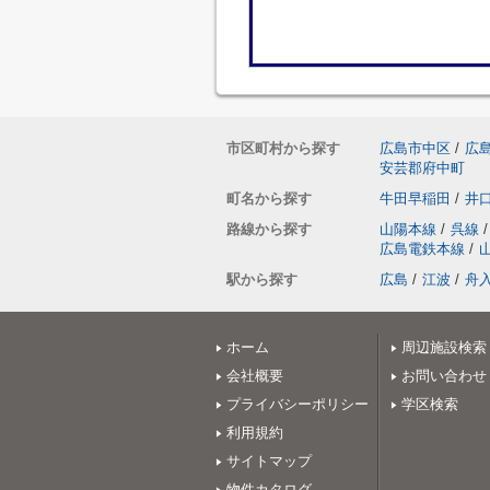
市区町村から探す
広島市中区
/
広
安芸郡府中町
町名から探す
牛田早稲田
/
井
路線から探す
山陽本線
/
呉線
/
広島電鉄本線
/
駅から探す
広島
/
江波
/
舟
ホーム
周辺施設検索
会社概要
お問い合わせ
プライバシーポリシー
学区検索
利用規約
サイトマップ
物件カタログ