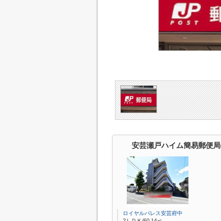
安芸瀬戸ハイム簡易郵便局
ロイヤルパレス安芸府中
2ＬＤＫ/60.14㎡