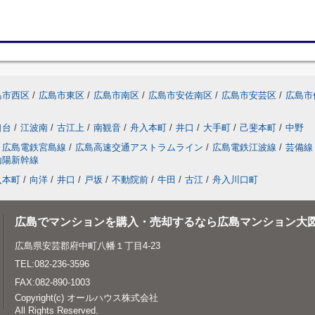
島市西区
/
広島市東区
/
広島市南区
/
広島市安佐南区
/
広島市安芸区
/
広島市
口台
/
江波南
/
古江上
/
南観音
/
舟入本町
/
井口
/
大手町
/
己斐本町
/
中野
広島電鉄宮島線
/
広島高速交通アストラムライン
/
広島電鉄江波線
/
芸備線
山陽新幹線
入本町
/
向洋
/
井口
/
戸坂
/
不動院前
/
牛田
/
古江
/
舟入川口町
広島でマンションを購入・売却するなら広島マンション大
広島県安芸郡府中町八幡１丁目4-23
TEL:082-236-3596
FAX:082-890-1003
Copyright(c) オールハウス株式会社
All Rights Reserved.