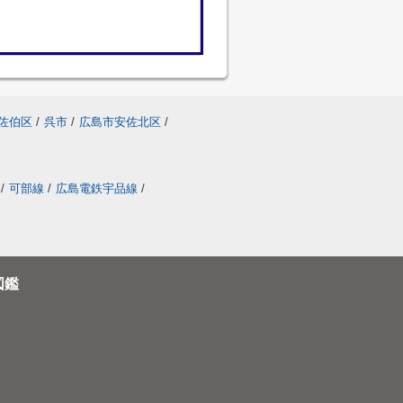
佐伯区
/
呉市
/
広島市安佐北区
/
/
可部線
/
広島電鉄宇品線
/
図鑑