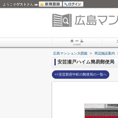
ようこそ
ゲスト
さん
広島マンション大図鑑
>
周辺施設案内
安芸瀬戸ハイム簡易郵便局
<<安芸郡府中町の郵便局の一覧へ