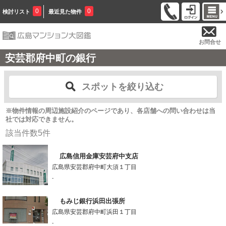
0
0
検討リスト
最近見た物件
お問合せ
安芸郡府中町の銀行
スポットを絞り込む
※物件情報の周辺施設紹介のページであり、各店舗への問い合わせは当
社では対応できません。
該当件数
5
件
広島信用金庫安芸府中支店
広島県安芸郡府中町大須１丁目
-
もみじ銀行浜田出張所
広島県安芸郡府中町浜田１丁目
-