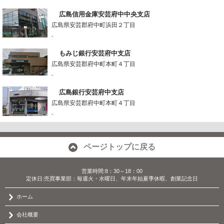
広島信用金庫安芸府中中央支店
広島県安芸郡府中町浜田２丁目
-
もみじ銀行安芸府中支店
広島県安芸郡府中町本町４丁目
-
広島銀行安芸府中支店
広島県安芸郡府中町本町４丁目
-
ページトップに戻る
営業時間:8：30～18：00
定休日:売買事業部：毎週火・水曜日、年末年始夏季休暇、創業記念日
ホーム
会社概要