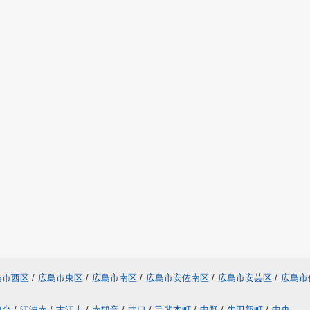
島市西区
/
広島市東区
/
広島市南区
/
広島市安佐南区
/
広島市安芸区
/
広島市
口台
/
江波南
/
古江上
/
南観音
/
井口
/
己斐本町
/
中野
/
牛田新町
/
中央