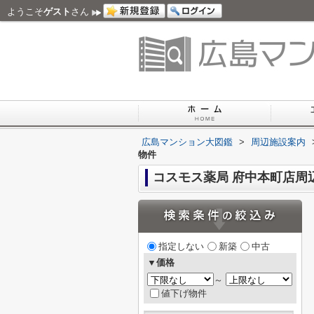
ようこそ
ゲスト
さん
広島マンション大図鑑
>
周辺施設案内
物件
コスモス薬局 府中本町店周
指定しない
新築
中古
▼価格
～
値下げ物件