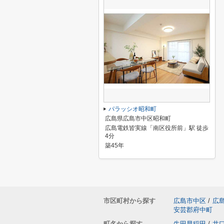
パラッシオ昭和町
広島県広島市中区昭和町
広島電鉄皆実線「南区役所前」駅 徒歩
4分
築45年
市区町村から探す
広島市中区
/
広
安芸郡府中町
町名から探す
牛田早稲田
/
井