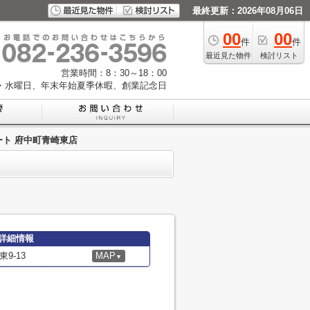
最終更新：2026年08月06日
00
00
件
件
最近見た物件
検討リスト
営業時間：8：30～18：00
・水曜日、年末年始夏季休暇、創業記念日
ート 府中町青崎東店
詳細情報
9-13
MAP
▼