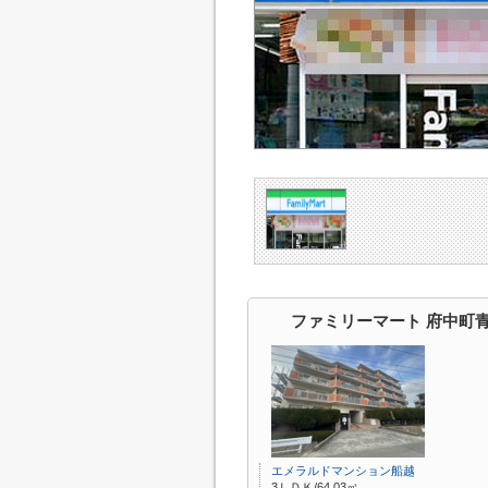
ファミリーマート 府中町
エメラルドマンション船越
3ＬＤＫ/64.03㎡