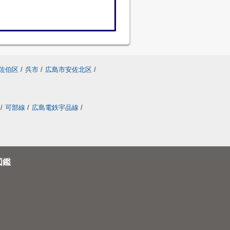
佐伯区
/
呉市
/
広島市安佐北区
/
/
可部線
/
広島電鉄宇品線
/
図鑑