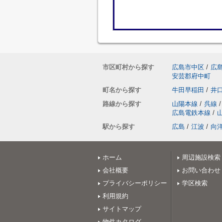
市区町村から探す
広島市中区
/
広
安芸郡府中町
町名から探す
牛田早稲田
/
井
路線から探す
山陽本線
/
呉線
/
広島電鉄本線
/
駅から探す
広島
/
江波
/
向
ホーム
周辺施設検索
会社概要
お問い合わせ
プライバシーポリシー
学区検索
利用規約
サイトマップ
物件カタログ