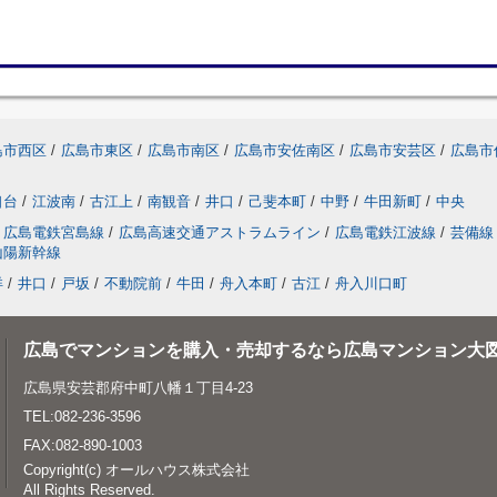
島市西区
/
広島市東区
/
広島市南区
/
広島市安佐南区
/
広島市安芸区
/
広島市
口台
/
江波南
/
古江上
/
南観音
/
井口
/
己斐本町
/
中野
/
牛田新町
/
中央
広島電鉄宮島線
/
広島高速交通アストラムライン
/
広島電鉄江波線
/
芸備線
山陽新幹線
洋
/
井口
/
戸坂
/
不動院前
/
牛田
/
舟入本町
/
古江
/
舟入川口町
広島でマンションを購入・売却するなら広島マンション大
広島県安芸郡府中町八幡１丁目4-23
TEL:082-236-3596
FAX:082-890-1003
Copyright(c) オールハウス株式会社
All Rights Reserved.