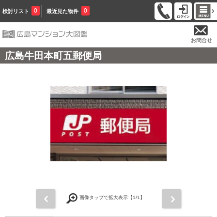
0
0
検討リスト
最近見た物件
お問合せ
広島牛田本町五郵便局
前
次
画像タップで拡大表示【
1
/1】