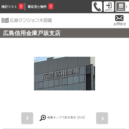
0
0
検討リスト
最近見た物件
お問合せ
広島信用金庫戸坂支店
前
次
画像タップで拡大表示【
1
/1】