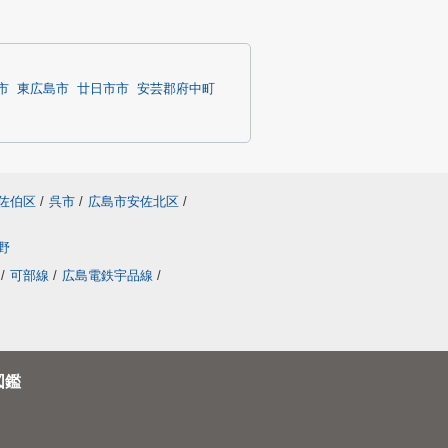
市
東広島市
廿日市市
安芸郡府中町
佐伯区
/
呉市
/
広島市安佐北区
/
野
/
可部線
/
広島電鉄宇品線
/
図鑑