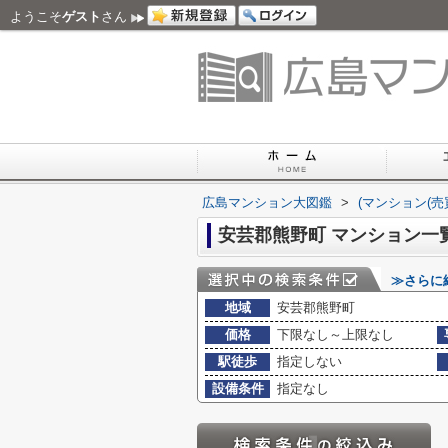
ようこそ
ゲスト
さん
広島マンション大図鑑
>
(マンション(売
安芸郡熊野町 マンション一
≫さらに
地域
安芸郡熊野町
価格
下限なし～上限なし
駅徒歩
指定しない
設備条件
指定なし