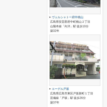
ヴェルシャトー府中桃山
広島県安芸郡府中町桃山２丁目
山陽本線「向洋」駅 徒歩10分
築32年
エーデル戸坂
広島県広島市東区戸坂新町１丁目
芸備線「戸坂」駅 徒歩26分
築37年