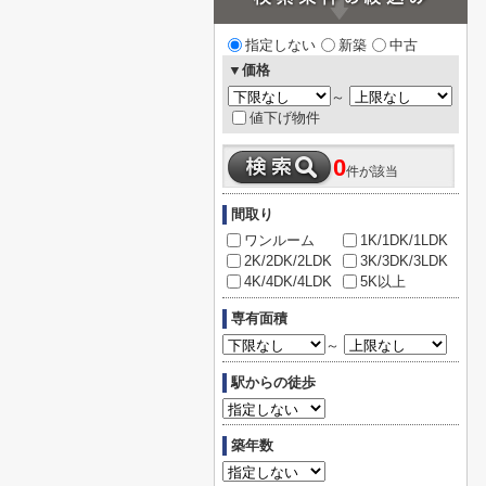
指定しない
新築
中古
▼価格
～
値下げ物件
0
件が該当
間取り
ワンルーム
1K/1DK/1LDK
2K/2DK/2LDK
3K/3DK/3LDK
4K/4DK/4LDK
5K以上
専有面積
～
駅からの徒歩
築年数