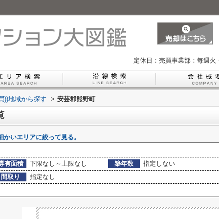
定休日：売買事業部：毎週火
買))地域から探す
>
安芸郡熊野町
覧
細かいエリアに絞って見る。
専有面積
下限なし～上限なし
築年数
指定しない
間取り
指定なし