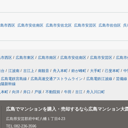
広島市西区
広島市安佐南区
広島市安佐北区
広島市安芸区
広島市佐伯区
呉
島市西区
/
広島市東区
/
広島市南区
/
広島市安佐南区
/
広島市安芸区
/
広島市
口台
/
江波南
/
古江上
/
南観音
/
舟入本町
/
鈴が峰町
/
大手町
/
己斐本町
/
中
広島電鉄宮島線
/
広島高速交通アストラムライン
/
広島電鉄江波線
/
芸備線
山陽新幹線
入本町
/
向洋
/
井口
/
戸坂
/
不動院前
/
牛田
/
古江
/
舟入川口町
広島でマンションを購入・売却するなら広島マンション大
広島県安芸郡府中町八幡１丁目4-23
TEL:082-236-3596